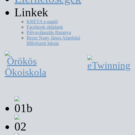
Linkek
KRÉTA e-napló
Facebook oldalunk
Pályaválasztás Baranya
Berze Nagy János Alapfokú
Művészeti Iskola