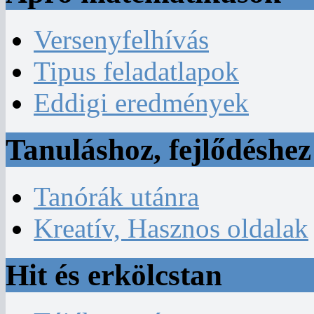
Versenyfelhívás
Tipus feladatlapok
Eddigi eredmények
Tanuláshoz, fejlődéshez
Tanórák utánra
Kreatív, Hasznos oldalak
Hit és erkölcstan