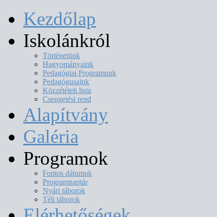
Kezdőlap
Iskolánkról
Történetünk
Hagyományaink
Pedagógiai Programunk
Pedagógusaink
Közzétételi lista
Csengetési rend
Alapítvány
Galéria
Programok
Fontos dátumok
Programnaptár
Nyári táborok
Téli táborok
Elérhetőségek