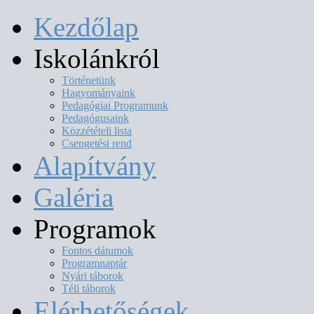
Kezdőlap
Iskolánkról
Történetünk
Hagyományaink
Pedagógiai Programunk
Pedagógusaink
Közzétételi lista
Csengetési rend
Alapítvány
Galéria
Programok
Fontos dátumok
Programnaptár
Nyári táborok
Téli táborok
Elérhetőségek