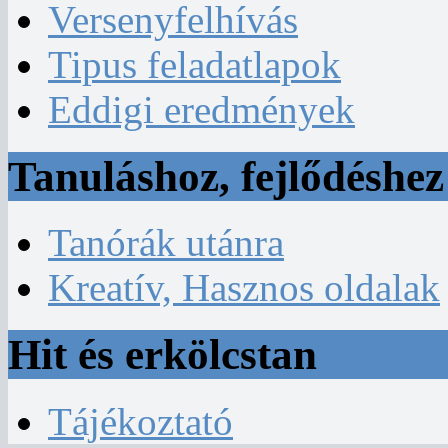
Versenyfelhívás
Tipus feladatlapok
Eddigi eredmények
Tanuláshoz, fejlődéshez
Tanórák utánra
Kreatív, Hasznos oldalak
Hit és erkölcstan
Tájékoztató