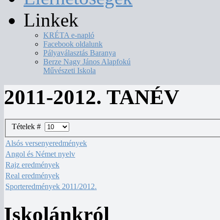
Linkek
KRÉTA e-napló
Facebook oldalunk
Pályaválasztás Baranya
Berze Nagy János Alapfokú
Művészeti Iskola
2011-2012. TANÉV
Tételek #
Alsós versenyeredmények
Angol és Német nyelv
Rajz eredmények
Real eredmények
Sporteredmények 2011/2012.
Iskolánkról