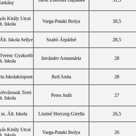
arkány
yás Király Utcai
Varga-Pataki Ibolya
30,5
t. Iskola
lt. Iskola Sellye
Szabó Árpádné
28,5
Ferenc Gyakorló
Istvánder Annamária
28
t. Iskola
ia Iskolaközpont
Reil Anita
28
vérvárosok Terei
Peres Judit
27
t. Iskola
z. Ált. Iskola
Lisztné Herczeg Gizella
26,5
yás Király Utcai
Varga-Pataki Ibolya
26
t. Iskola