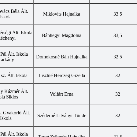
vács Béla Ált.
Miklovits Hajnalka
33,5
Iskola
rségi Ált. Iskola
Bánhegyi Magdolna
33,5
zéchenyi
 Pál Ált. Iskola
Domokosné Bán Hajnalka
32,5
arkány
z. Ált. Iskola
Lisztné Herczeg Gizella
32
ny Kázmér Ált.
Volfárt Erna
32
ola Siklós
. Gyakorló Ált.
Széderné Litványi Tünde
32
Iskola
 Pál Ált. Iskola
Tarné Zsiborás Hajnalka
31,5