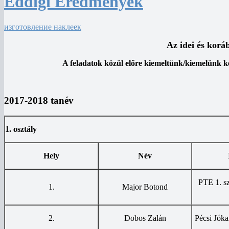
Eddigi Eredmények
изготовление наклеек
Az idei és kor
A feladatok közül előre kiemeltünk/kiemelünk ke
2017-2018 tanév
1. osztály
Hely
Név
PTE 1. sz
1.
Major Botond
2.
Dobos Zalán
Pécsi Jóka