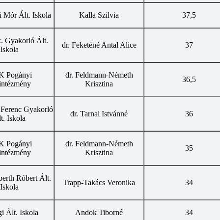
i Mór Ált. Iskola
Kalla Szilvia
37,5
. Gyakorló Ált.
dr. Feketéné Antal Alice
37
Iskola
 Pogányi
dr. Feldmann-Németh
36,5
intézmény
Krisztina
Ferenc Gyakorló
dr. Tarnai Istvánné
36
t. Iskola
 Pogányi
dr. Feldmann-Németh
35
intézmény
Krisztina
berth Róbert Ált.
Trapp-Takács Veronika
34
Iskola
i Ált. Iskola
Andok Tiborné
34