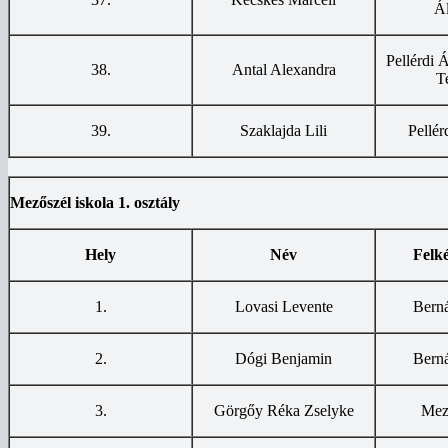
Ál
Pellérdi Á
38.
Antal Alexandra
T
39.
Szaklajda Lili
Pellér
Mezőszél iskola 1. osztály
Hely
Név
Felké
1.
Lovasi Levente
Bern
2.
Dógi Benjamin
Bern
3.
Görgőy Réka Zselyke
Mez