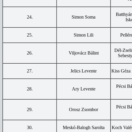
Batthyá
24.
Simon Soma
Isk
25.
Simon Lili
Pellér
Dél-Zseli
26.
Viljovácz Bálint
Sebesty
27.
Jelics Levente
Kiss Géza Á
Pécsi Bá
28.
Ary Levente
Pécsi Bá
29.
Orosz Zsombor
30.
Meskó-Balogh Sarolta
Koch Valér