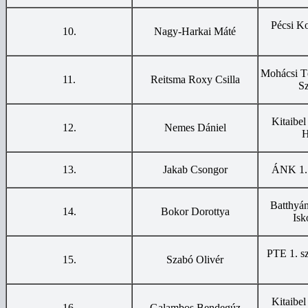
Pécsi Ko
10.
Nagy-Harkai Máté
Mohácsi Té
11.
Reitsma Roxy Csilla
S
Kitaibel
12.
Nemes Dániel
H
13.
Jakab Csongor
ÁNK 1. s
Batthyá
14.
Bokor Dorottya
Isk
PTE 1. sz
15.
Szabó Olivér
Kitaibel
16.
Galambos Bendegúz