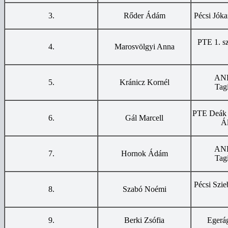
3.
Rőder Ádám
Pécsi Jóka
PTE 1. sz
4.
Marosvölgyi Anna
ANK
5.
Kránicz Kornél
Tag
PTE Deák 
6.
Gál Marcell
Ál
ANK
7.
Hornok Ádám
Tag
Pécsi Szie
8.
Szabó Noémi
9.
Berki Zsófia
Egerág