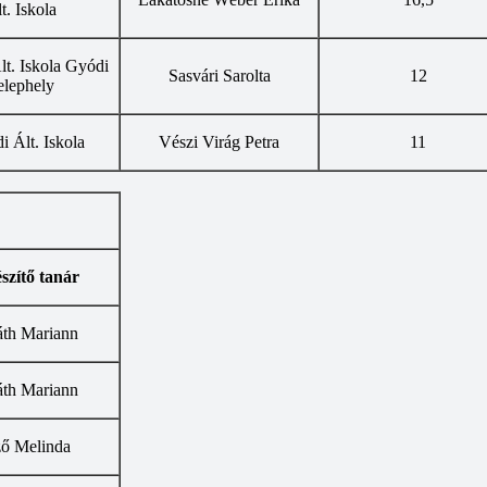
t. Iskola
lt. Iskola Gyódi
Sasvári Sarolta
12
elephely
di Ált. Iskola
Vészi Virág Petra
11
szítő tanár
áth Mariann
áth Mariann
ő Melinda