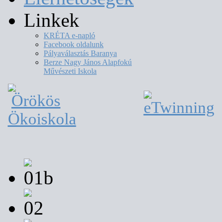
Linkek
KRÉTA e-napló
Facebook oldalunk
Pályaválasztás Baranya
Berze Nagy János Alapfokú
Művészeti Iskola