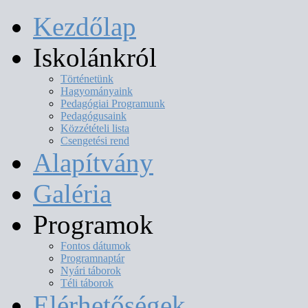
Kezdőlap
Iskolánkról
Történetünk
Hagyományaink
Pedagógiai Programunk
Pedagógusaink
Közzétételi lista
Csengetési rend
Alapítvány
Galéria
Programok
Fontos dátumok
Programnaptár
Nyári táborok
Téli táborok
Elérhetőségek