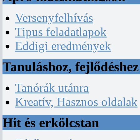
Versenyfelhívás
Tipus feladatlapok
Eddigi eredmények
Tanuláshoz, fejlődéshez
Tanórák utánra
Kreatív, Hasznos oldalak
Hit és erkölcstan